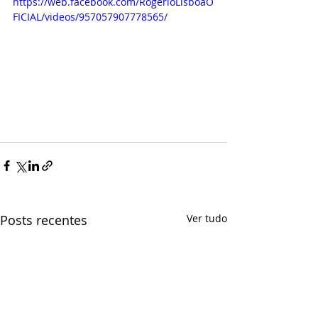
https://web.facebook.com/RogerioLisboaO
FICIAL/videos/957057907778565/
Posts recentes
Ver tudo