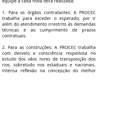
equipe a cada nova obra realizada:
1. Para os órgãos contratantes: A PROCEC
trabalha para exceder o esperado; por ir
além do atendimento irrestrito às demandas
técnicas e ao cumprimento de prazos
contratuais.
2. Para as construções: A PROCEC trabalha
com desvelo e consciência respeitosa no
estudo dos vãos livres de transposição dos
rios, sobretudo nos estaduais e nacionais.
Intensa reflexão na concepção do melhor
processo construtivo. Atenção absoluta, não
só com os atributos impostos por normas
técnicas (segurança, adequabilidade e
durabilidade), mas em especial com a
valorização estética das construções.
Utilização plena dos melhores insumos,
equipamentos e técnicas.
3. Para as equipes nas obras: A PROCEC
trabalha com segurança como prioridade
máxima. Auditoria externa em Engenharia de